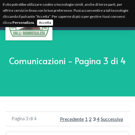
Il sito potrebbe utilizzare cookie o tecnologie simili, anche di terze parti, per
offrire servizi in linea con le tue preferenze. Puoi acconsentire a tali tecnologie
cliccando il pulsante “Accetta”. Per saperne di più o per gestire i tuoi consensi
clicca
Personalizza
.
Accetta
Comunicazioni - Pagina 3 di 4
Pagina 3 di 4
Precedente
1
2
3
4
Successiva