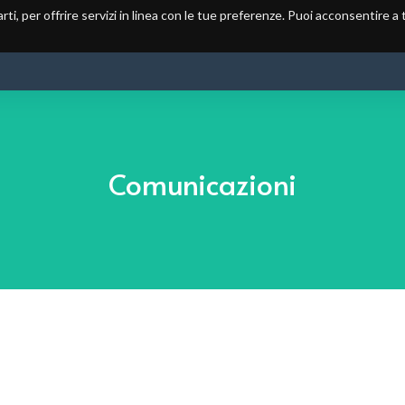
arti, per offrire servizi in linea con le tue preferenze. Puoi acconsentire a
HOME
CA CN6
MODULISTICA
AREE DI PROTEZIONE
Comunicazioni