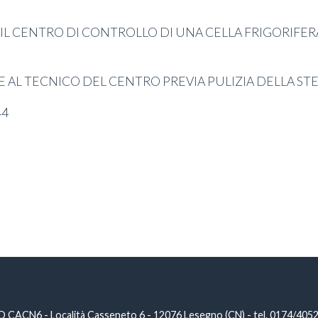
O IL CENTRO DI CONTROLLO DI UNA CELLA FRIGORIFER
RE AL TECNICO DEL CENTRO PREVIA PULIZIA DELLA STE
44
N6 - Località Casseneto 6 - 12076 Lesegno (CN) - tel. 0174/40527 -