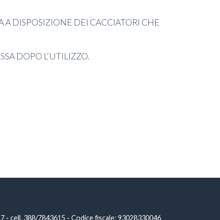
A A DISPOSIZIONE DEI CACCIATORI CHE
SSA DOPO L'UTILIZZO.
 cell. 388/7843615 - Codice fiscale: 93028330046