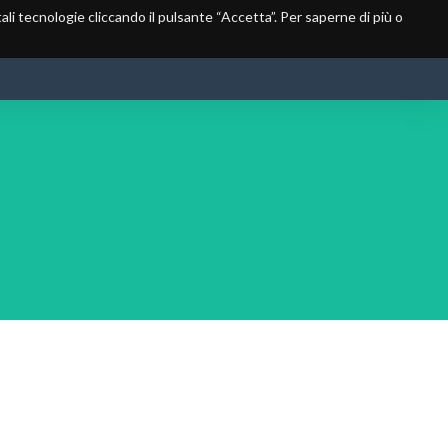
 tali tecnologie cliccando il pulsante “Accetta”. Per saperne di più o
PERIODI DI CACCIA
GESTIONE
COMUNICAZIONI
CONTATTI