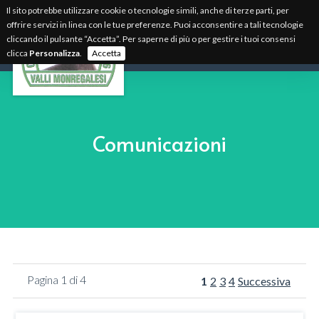
Il sito potrebbe utilizzare cookie o tecnologie simili, anche di terze parti, per
offrire servizi in linea con le tue preferenze. Puoi acconsentire a tali tecnologie
cliccando il pulsante “Accetta”. Per saperne di più o per gestire i tuoi consensi
clicca
Personalizza
.
Accetta
Comunicazioni
Pagina 1 di 4
1
2
3
4
Successiva