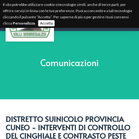
Il sito potrebbe utilizzare cookie o tecnologie simili, anche di terze parti, per
offrire servizi in linea con le tue preferenze. Puoi acconsentire a tali tecnologie
cliccando il pulsante “Accetta”. Per saperne di più o per gestire i tuoi consensi
clicca
Personalizza
.
Accetta
Comunicazioni
DISTRETTO SUINICOLO PROVINCIA
CUNEO - INTERVENTI DI CONTROLLO
DEL CINGHIALE E CONTRASTO PESTE