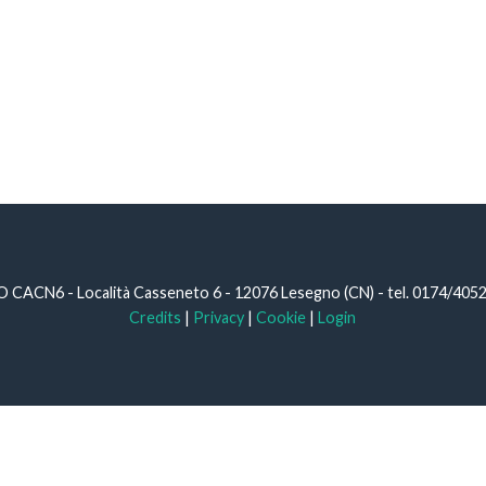
N6 - Località Casseneto 6 - 12076 Lesegno (CN) - tel. 0174/40527 -
Credits
|
Privacy
|
Cookie
|
Login